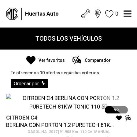
Huertas Auto
0
TODOS LOS VEHÍCULOS
Ver favoritos
Comparador
Te ofrecemos
10
ofertas según tus criterios.
Ordenar por
VO
CITROEN
C4
BERLINA CON PORTON 1.2 PURETECH 81KW TONIC 110 5P
GASOLINA
2017
91.908
Km
110
Cv
MANUAL