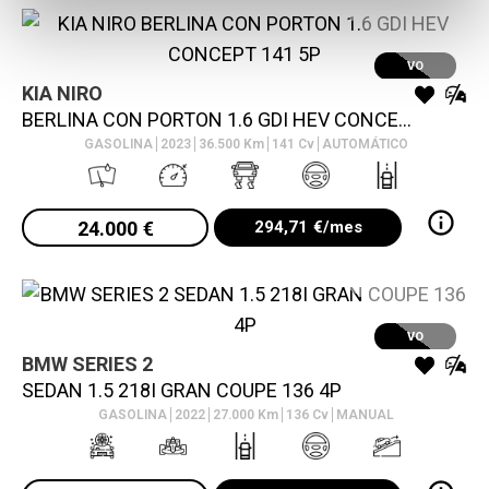
VO
KIA
NIRO
BERLINA CON PORTON 1.6 GDI HEV CONCEPT 141 5P
GASOLINA
2023
36.500
Km
141
Cv
AUTOMÁTICO
24.000
€
294,71
€/mes
VO
BMW
SERIES 2
SEDAN 1.5 218I GRAN COUPE 136 4P
GASOLINA
2022
27.000
Km
136
Cv
MANUAL