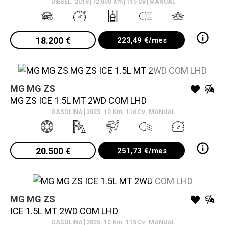
DIESEL
2018
72.000
Km
115
Cv
MANUAL
18.200
€
223,49
€/mes
MG
MG ZS
VO
MG ZS ICE 1.5L MT 2WD COM LHD
GASOLINA
2025
10
Km
116
Cv
MANUAL
20.500
€
251,73
€/mes
MG
MG ZS
VO
ICE 1.5L MT 2WD COM LHD
GASOLINA
2025
10
Km
115
Cv
MANUAL