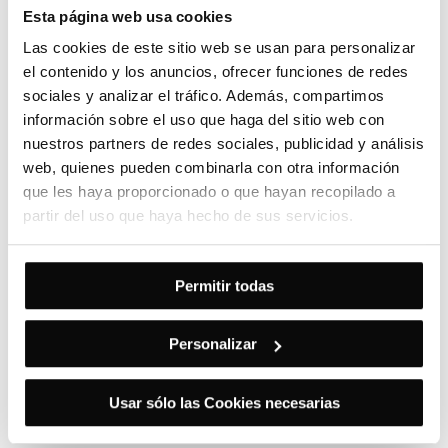
Esta página web usa cookies
MG
EHS
VO
Las cookies de este sitio web se usan para personalizar
MG HS 1.5T MT 2WD LUX LHD DARK
el contenido y los anuncios, ofrecer funciones de redes
GASOLINA
2023
31.390
Km
162
Cv
MANUAL
sociales y analizar el tráfico. Además, compartimos
información sobre el uso que haga del sitio web con
nuestros partners de redes sociales, publicidad y análisis
22.990
€
282,31
€/mes
web, quienes pueden combinarla con otra información
que les haya proporcionado o que hayan recopilado a
partir del uso que haya hecho de sus servicios.
VO
Mercedes
Clase A
Permitir todas
FAMILIAR 2.1 CLA 200 D DCT SHOOTING BRAKE 136 5P
DIESEL
2018
67.306
Km
136
Cv
AUTOMÁTICO
Personalizar
Usar sólo las Cookies necesarias
23.500
€
288,57
€/mes