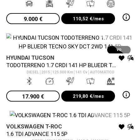
9.000
€
110,52
€/mes
VO
HYUNDAI
TUCSON
TODOTERRENO 1.7 CRDI 141 HP BLUEDR TECNO SKY DCT 2WD 141 5P
DIESEL
2015
125.000
Km
141
Cv
AUTOMÁTICO
17.900
€
219,80
€/mes
VOLKSWAGEN
T-ROC
VO
1.6 TDI ADVANCE 115 5P