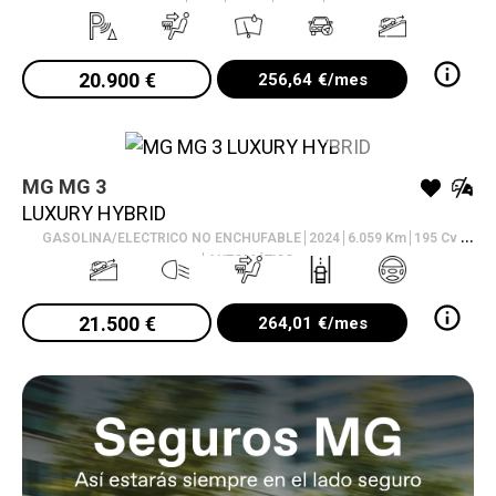
20.900
€
256,64
€/mes
MG
MG 3
VO
LUXURY HYBRID
GASOLINA/ELECTRICO NO ENCHUFABLE
2024
6.059
Km
195
Cv
AUTOMÁTICO
21.500
€
264,01
€/mes