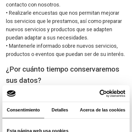
contacto con nosotros.
• Realizarle encuestas que nos permitan mejorar
los servicios que le prestamos, así como preparar
nuevos servicios y productos que se adapten
puedan adaptar a sus necesidades.
• Mantenerle informado sobre nuevos servicios,
productos o eventos que puedan ser de su interés.
¿Por cuánto tiempo conservaremos
sus datos?
Si usted nos proporciona su consentimiento para
mantener el contacto, sus datos serán
Consentimiento
Detalles
Acerca de las cookies
conservados mientras no solicite su supresión.
Si no nos lo proporciona, una vez atendida su
Esta página web usa cookies