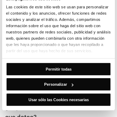
petición o solicitud, los datos se eliminarán tras 1
Las cookies de este sitio web se usan para personalizar
año sin tener contacto con usted.
el contenido y los anuncios, ofrecer funciones de redes
sociales y analizar el tráfico. Además, compartimos
¿Cuál es la legitimación para el
información sobre el uso que haga del sitio web con
tratamiento de sus datos?
nuestros partners de redes sociales, publicidad y análisis
web, quienes pueden combinarla con otra información
que les haya proporcionado o que hayan recopilado a
La base legal para el tratamiento de sus datos es el
partir del uso que haya hecho de sus servicios.
interés legítimo para contestar una solicitud directa
que usted nos realiza.
Permitir todas
El mantenimiento de la relación comercial, así
como el envío de información a través de medios
Personalizar
electrónicos o físicos, está basado en el
consentimiento que se le solicita.
Usar sólo las Cookies necesarias
¿A qué destinatarios se comunicarán