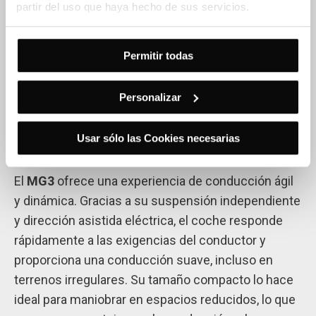
consumo de combustible
, con un rendimiento de
partir del uso que haya hecho de sus servicios.
aproximadamente
6.7 litros por cada 100
kilómetros
. Esto lo convierte en una opción
Permitir todas
económica para quienes buscan un coche que
reduzca los costes de mantenimiento sin
Personalizar
comprometer la potencia.
Conducción Ágil y Segura
Usar sólo las Cookies necesarias
El
MG3
ofrece una experiencia de conducción ágil
y dinámica. Gracias a su suspensión independiente
y dirección asistida eléctrica, el coche responde
rápidamente a las exigencias del conductor y
proporciona una conducción suave, incluso en
terrenos irregulares. Su tamaño compacto lo hace
ideal para maniobrar en espacios reducidos, lo que