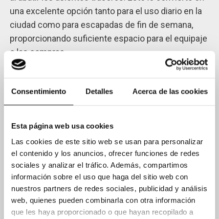
una excelente opción tanto para el uso diario en la
ciudad como para escapadas de fin de semana,
proporcionando suficiente espacio para el equipaje
o las compras.
Motorización: Eficiencia y
Consentimiento
Detalles
Acerca de las cookies
Rendimiento
Esta página web usa cookies
El
MG3
está equipado con un motor de
1.5 litros
Las cookies de este sitio web se usan para personalizar
que ofrece una potencia de
106 CV
. Su transmisión
el contenido y los anuncios, ofrecer funciones de redes
manual de cinco velocidades garantiza una
sociales y analizar el tráfico. Además, compartimos
conducción ágil y precisa, ideal para moverse por la
información sobre el uso que haga del sitio web con
ciudad o disfrutar de un viaje por carretera.
nuestros partners de redes sociales, publicidad y análisis
web, quienes pueden combinarla con otra información
Además, el
MG3
se destaca por su
eficiencia en el
que les haya proporcionado o que hayan recopilado a