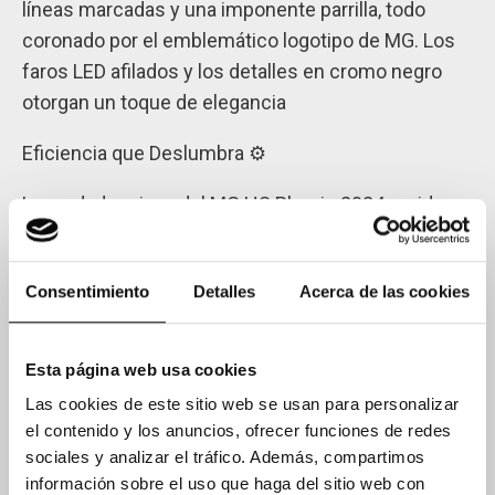
líneas marcadas y una imponente parrilla, todo
coronado por el emblemático logotipo de MG. Los
faros LED afilados y los detalles en cromo negro
otorgan un toque de elegancia
Eficiencia que Deslumbra ⚙️
La verdadera joya del MG HS Plug-in 2024 reside en
su eficiencia como híbrido enchufable. A diferencia
de los híbridos convencionales, esta maravilla
Consentimiento
Detalles
Acerca de las cookies
puede rodar hasta 52 km en modo eléctrico puro,
gracias a una batería de mayor capacidad.
Esta página web usa cookies
Interiores Sofisticados y Tecnológicos 🏠
Las cookies de este sitio web se usan para personalizar
Adentrándonos en el habitáculo, el MG HS Plug-in
el contenido y los anuncios, ofrecer funciones de redes
sociales y analizar el tráfico. Además, compartimos
2024 ofrece una experiencia de conducción
información sobre el uso que haga del sitio web con
envolvente. Desde asientos tipo cubo hasta un