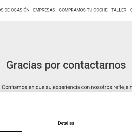
OS DE OCASIÓN
EMPRESAS
COMPRAMOS TU COCHE
TALLER
Gracias por contactarnos
n. Confiamos en que su experiencia con nosotros refleje
Nos pondremos en contacto con usted en el menor tiempo
 a acudir a nuestras instalaciones donde le atenderemo
Detalles