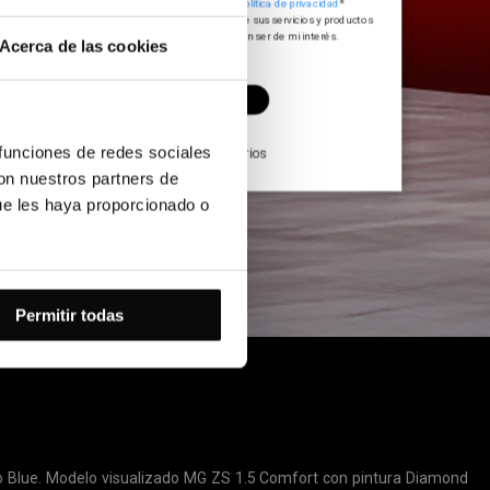
He leído y acepto las
Condiciones legales
y la
política de privacidad
*
Quiero que GRUPO HUERTAS me informe sobre sus servicios y productos
que puedan adaptarse a mis necesidades y puedan ser de mi interés.
Acerca de las cookies
 funciones de redes sociales
(*) Campos obligatorios
con nuestros partners de
Por favor, deja este campo vacío.
ue les haya proporcionado o
Permitir todas
mo Blue. Modelo visualizado MG ZS 1.5 Comfort con pintura Diamond