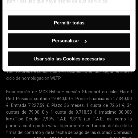
partir del uso que haya hecho de sus servicios.
el día de contratación 09/05/2026 y primer pago el 02/06/2026.
Oferta válida hasta el 30/06/2026. Oferta de financiación válida
en Península y Baleares. Sistema de amortización Francés.
Permitir todas
Financiación ofrecida, sujeta a estudio y aprobación por parte de
Santander Consumer Finance, S.A. Modelo visualizado MG ZS
Hybrid+ Comfort con pintura Emerald Green: 21.€, sujeto a
Personalizar
financiación. No incluye gastos de matriculación y de pre-
entrega.
Usar sólo las Cookies necesarias
MG3 Hybrid+: Consumo (l/100 km): 4,4 y emisiones CO2 (gr/km):
100. Valores de consumos y emisiones obtenidos según el nuevo
ciclo de homologación WLTP.​
Financiación de MG3 Hybrid+ versión Standard en color Flared
Red. Precio al contado 19.840,00 €. Precio financiando 17.340,00
€. Entrada 7.227,59 €. Plazo 36 meses, 1 cuota de 72,61 €, 34
cuotas de 79,00 € y 1 cuota de 9.718,50 € (máximo 30.000
km).Tipo Deudor 7,99% T.A.E. 9,81% (La T.A.E., así como la
primera cuota podrá variar ligeramente en función del día de la
firma del contrato y de la fecha de pago de las cuotas). Comisión