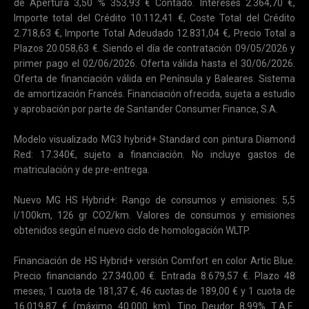
de Apertura 3,50 % 353,93 € Contado. Intereses 2.364,70 €,
Importe total del Crédito 10.112,41 €, Coste Total del Crédito
2.718,63 €, Importe Total Adeudado 12.831,04 €, Precio Total a
Plazos 20.058,63 €. Siendo el día de contratación 09/05/2026 y
primer pago el 02/06/2026. Oferta válida hasta el 30/06/2026.
Oferta de financiación válida en Península y Baleares. Sistema
de amortización Francés. Financiación ofrecida, sujeta a estudio
y aprobación por parte de Santander Consumer Finance, S.A.
Modelo visualizado MG3 hybrid+ Standard con pintura Diamond
Red: 17.340€, sujeto a financiación. No incluye gastos de
matriculación y de pre-entrega.
Nuevo MG HS Hybrid+: Rango de consumos y emisiones: 5,5
l/100km, 126 gr CO2/km. Valores de consumos y emisiones
obtenidos según el nuevo ciclo de homologación WLTP.
Financiación de HS Hybrid+ versión Comfort en color Artic Blue.
Precio financiando 27.340,00 €. Entrada 8.679,57 €. Plazo 48
meses, 1 cuota de 181,37 €, 46 cuotas de 189,00 € y 1 cuota de
16.019,87 € (máximo 40.000 km). Tipo Deudor 8,99% T.A.E.